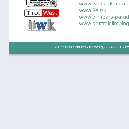
www.wettklettern.at
www.8a.nu
www.climbers-para
www.oetztalclimbin
© Christine Schranz - Buntweg 22 - A-6511 Zams