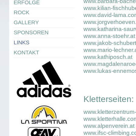
www.barbara-bacher
ERFOLGE
www.kilian-fischhube
ROCK
www.david-lama.co
www.jorgverhoeven.
GALLERY
www.katharina-sau
SPONSOREN
www.anna-stoehr.at
LINKS
www.jakob-schubert
www.mario-lechner.
KONTAKT
www.kathiposch.at
www.magdalenaroec
www.lukas-ennemos
Kletterseiten:
www.kletterzentrum-t
www.kletterhalle.co
www.alpenverein.at
www.ifsc-climbing.